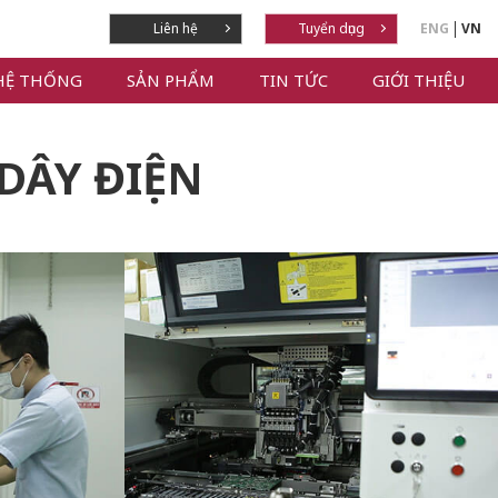
Liên hệ
Tuyển dụng
ENG
VN
HỆ THỐNG
SẢN PHẨM
TIN TỨC
GIỚI THIỆU
 DÂY ĐIỆN